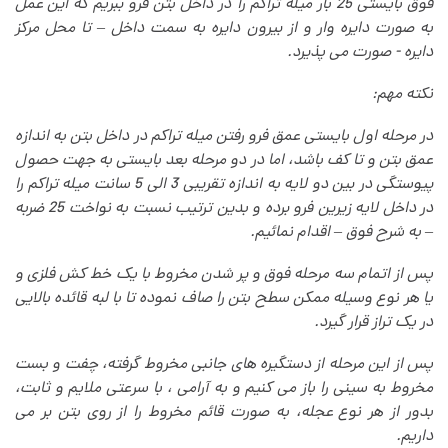
فوق بایستی 25 بار میله تراکم را در داخل بتن فرو ببریم که این عمل
به صورت دایره وار و از بیرون دایره به سمت داخل – تا محل مرکز
دایره - صورت می پذیرد
.
نکته مهم
:
در مرحله اول بایستی عمق فرو رفتن میله تراکم در داخل بتن به اندازه
عمق بتن و تا کف باشد، اما در دو مرحله بعد بایستی به جهت حصول
پیوستگی در بین دو لایه به اندازه تقریبی 3 الی 5 سانت میله تراکم را
در داخل لایه زیرین فرو برده و بدین ترتیب نسبت به نواخت 25 ضربه
– به شرح فوق – اقدام نمائیم
.
پس از اتمام سه مرحله فوق و پر شدن مخروط با یک خط کش فلزی و
یا هر نوع وسیله ممکن سطح بتن را صاف نموده تا با لبه قائده بالایی
در یک تراز قرار گیرد
.
پس از این مرحله از دستگیره های جانبی مخروط گرفته، چفت و بست
مخروط به سینی را باز می کنیم و به آرامی ، با سرعتی ملایم و ثابت،
بدور از هر نوع عجله، به صورت قائم مخروط را از روی بتن بر می
داریم
.