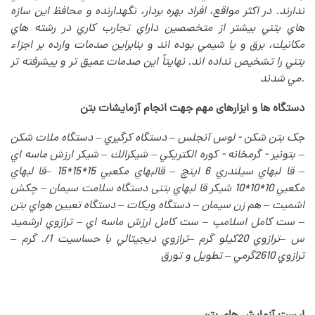
ندارند. در اكثر مواقع، افراد بهره بردار، نگهدارنده و محافظ اين سازه
هاي بتني بيشتر از متخصصين داراي تجارب كاري در رشته هاي
مكانيك، برق و يا شيمي بوده اند و بنابراين صدمات وارده بر اجزاء
بتني را تشخيص نداده اند. نهايتاً اين صدمات عميق تر و پيشرفته تر
.
مي شدند
دستگاه ها و ابزارهای مهم جهت انجام آزمایشات بتن
جک بتن شکن - لوس آنجلس – دستگاه كرگيري – دستگاه ملات شكن
– بتونير - گرمخانه - كوره الكتريكي – شيكرالك – شيكر ارزش ماسه اي
– قا لبهاي سيلندري 6 اينچ – قالبهاي مكعبي 15*15*15 –قا لبهاي
مكعبي 10*10*10 شيكر قا لبهاي بتنی دستگاه سلامت سيمان – چكش
اشميت – هم زن سيمان – دستگاه ويكات – دستگاه تعيين هواي بتن
– ست كامل اسلامپ – ست كامل ارزش ماسه اي – ترازوي ارشميد
س –ترازوي 20كيلو گرم –ترازوي ديجيتالي با حساسيت 1/. گرم –
ترازوي 2610گرمي – تطويل و تورق