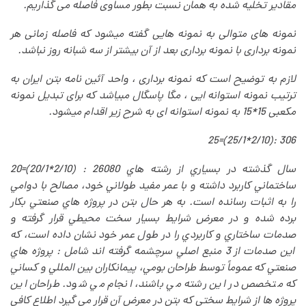
مقادیر تخلیه شده به همان نسبت بطور مساوی فاصله می گذاریم
.
نمونه های متوالی به نمونه هایی گفته میشود که فاصله زمانی هر
نمونه برداری با نمونه برداری بعد از آن بیشتر از سه شبانه روز نباشد
.
لازم به توضیح است که نمونه برداری ، واحد آئین نامه بتن ایران به
ترتیب نمونه استوانه ایی ، مگا پاسگال مبیاشد که برای تبدیل نمونه
مکعبی 15*15 به نمونه استوانه ای به شرح زیر اقدام میشود
.
25=(25/1*2/10): 306
سال گذشته در بسياري از رشته هاي
20=(20/1*2/10) : 26080
ساختماني كاربرد داشته و با عمر مفيد طولاني خود، مصالح با دوامي
را به اثبات رسانده است. به هر حال بتن در پروژه هاي صنعتي بكار
برده شده و در معرض شرايط بسيار سخت محيطي قرار گرفته و
صدمات ساختاري و كاربردي را در طول عمر خود نشان داده است، كه
این صدمات از 3 منبع اصلي سرچشمه گرفته اند شامل : پروژه هاي
صنعتي كه عموماً توسط طراحان بومي، پيمانكاران بين المللي و كساني
كه متخصص در اين رشته مي باشند، انجام مي شود. طراحان اين
پروژه ها از شرايط سختي كه بتن در معرض آن قرار مي گيرد اطلاع كافي