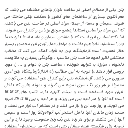
بتن یکی از مصالح اصلی در ساخت انواع بناهای مختلف می باشد که
هم اکنون بسیاری از ساختمان های کشور با اسکلت بتنی ساخته می
شوند .سیمان و ماسه از جمله مواد اصلی در ساخت بتن می باشند،
که این مواد بر اساس استانداردهای مرجع ارزیابی و کنترل می شوند.
اما نکته اساسی این است که با داشتن سیمان و ماسه استاندارد حتماً
بتن استاندارد نخواهیم داشت و مراحل عمل آوری این محصول بسیار
حائز اهمیت است.آزمايشگاه بتن به افراد کمک می کند تا مطالب
مختلفی نظير نحوه ساخت بتن مناسب ، چگونگی رسيدن به مقاومت
دلخواه ، مبارزه با شرايط خورنده ، ساخت بتن با دوام و ... را مورد
بررسی قرار دهند.با توجه به این مطالب راه اندازیآزمايشگاه بتن امری
ضروری می باشد. آزمایشگاه بتن برای کنترل بتن استفاده می گردد و
معمولا از هر روز یک سری نمونه می گیرند و نمونه هایی که داخل
ایران مورد استفاده است و بیشتر کاربرد دارد، قالب های 15.15.15
است که آنها را سر لایه بتن می ریزند و هر لایه را بین 15 تا 25 ضربه
می کوبند و روز بعد آن را باز می کنند و در استخر آب قرار می دهند و
مدت زمان ماندن آنها داخل استخر آب 7و14و28 روز است و سپس
آنها را می شکنند و برای هر رده بتن یک رنج مقاومت وجود دارد و این
نمونه های شکسته شده معادل بتنی است که سر ساختمان استفاده