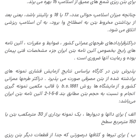
برای بتن ریزی شمع های عمیق از اسلامپ 15 بهره می برند
.
چنانچه میزان اسلامپ حوالی عدد، 17 یا 18 و پائینتر باشد، یعنی بعد
از برداشتن مخروط بتن به اصطلاح وا برود، به آن اسلامپ ریزشی
اتلاق می شود
.
دراکثرقراردادهای طرحهای عمرانی کشور ، ضوابط و مقررات ، آئین نامه
های رایج بخصوص آئین نامه بتن ایران جزء مشخصات فنی پیمان
بوده و رعایت آنها ضروری است
.
پذیرش بتن در کارگاه براساس نتایج آزمایش فشاری نمونه های
برادشته شده از بتن مصرفی صورت می پذیرد . دراکثر طرحها عمرانی
کشور و آزمایشگاه ها روش
b.s.1881
با قالب مکعبی نمونه گیری
انجام و نسبت به حجم بتن مطابق بند 6-5-1-2 آئین نامه بتن ایران
می‌باشد
:
الف ) برای دالها و دیوارها ، یک نمونه برداری از 30 مترمکعب بتن یا
150 مترمربع سطح
ب ) برای تیرها و کلافها درصورتی که جدا از قطعات دیگر بتن ریزی