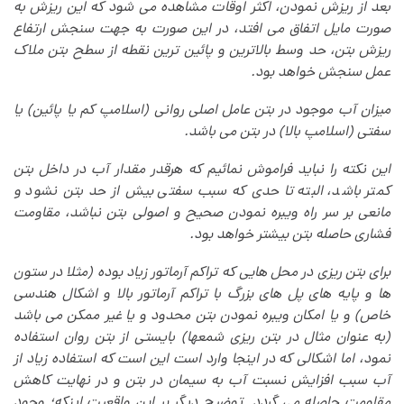
بعد از ریزش نمودن، اکثر اوقات مشاهده می شود که این ریزش به
صورت مایل اتفاق می افتد، در این صورت به جهت سنجش ارتفاع
ریزش بتن، حد وسط بالاترین و پائین ترین نقطه از سطح بتن ملاک
عمل سنجش خواهد بود
.
میزان آب موجود در بتن عامل اصلی روانی (اسلامپ کم یا پائین) یا
سفتی (اسلامپ بالا) در بتن می باشد
.
این نکته را نباید فراموش نمائیم که هرقدر مقدار آب در داخل بتن
کمتر باشد، البته تا حدی که سبب سفتی بیش از حد بتن نشود و
مانعی بر سر راه ویبره نمودن صحیح و اصولی بتن نباشد، مقاومت
فشاری حاصله بتن بیشتر خواهد بود
.
برای بتن ریزی در محل هایی که تراکم آرماتور زیاد بوده (مثلا در ستون
ها و پایه های پل های بزرگ با تراکم آرماتور بالا و اشکال هندسی
خاص) و یا امکان ویبره نمودن بتن محدود و یا غیر ممکن می باشد
(به عنوان مثال در بتن ریزی شمعها) بایستی از بتن روان استفاده
نمود، اما اشکالی که در اینجا وارد است این است که استفاده زیاد از
آب سبب افزایش نسبت آب به سیمان در بتن و در نهایت کاهش
مقاومت حاصله می گردد. توضیح دیگر بر این واقعیت اینکه؛ وجود